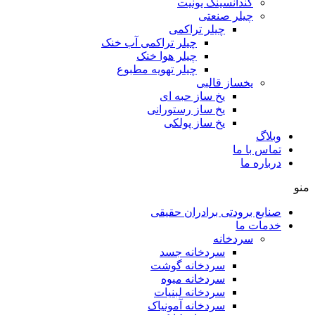
کندانسینگ یونیت
چیلر صنعتی
چیلر تراکمی
چیلر تراکمی آب خنک
چیلر هوا خنک
چیلر تهویه مطبوع
یخساز قالبی
یخ ساز حبه ای
یخ ساز رستورانی
یخ ساز پولکی
وبلاگ
تماس با ما
درباره ما
منو
صنایع برودتی برادران حقیقی
خدمات ما
سردخانه
سردخانه جسد
سردخانه گوشت
سردخانه میوه
سردخانه لبنیات
سردخانه آمونیاک