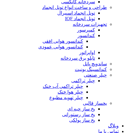
سردخانه کانکسی
طراحی و ساخت انواع تونل انجماد
تونل انجماد اسپیرال
تونل انجماد IQF
تجهیزات سردخانه
کمپرسور
کندانسور
کندانسور هوایی افقی
کندانسور هوایی عمودی
اواپراتور
تابلو برق سردخانه
ساندویچ پانل
کندانسینگ یونیت
چیلر صنعتی
چیلر تراکمی
چیلر تراکمی آب خنک
چیلر هوا خنک
چیلر تهویه مطبوع
یخساز قالبی
یخ ساز حبه ای
یخ ساز رستورانی
یخ ساز پولکی
وبلاگ
تماس با ما