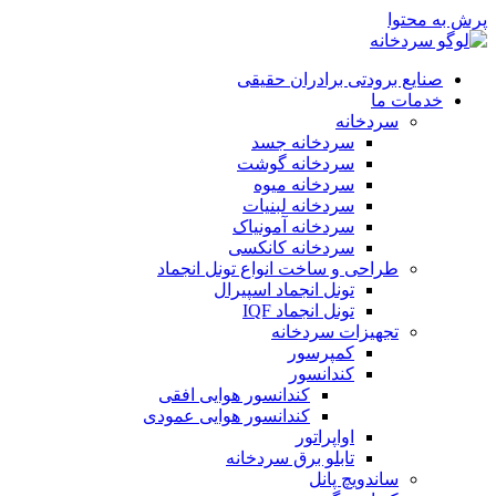
پرش به محتوا
صنایع برودتی برادران حقیقی
خدمات ما
سردخانه
سردخانه جسد
سردخانه گوشت
سردخانه میوه
سردخانه لبنیات
سردخانه آمونیاک
سردخانه کانکسی
طراحی و ساخت انواع تونل انجماد
تونل انجماد اسپیرال
تونل انجماد IQF
تجهیزات سردخانه
کمپرسور
کندانسور
کندانسور هوایی افقی
کندانسور هوایی عمودی
اواپراتور
تابلو برق سردخانه
ساندویچ پانل